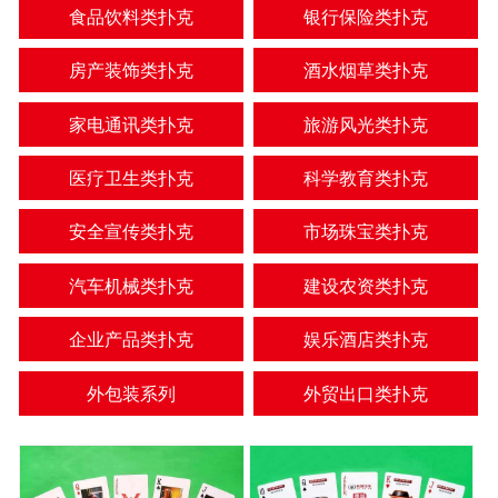
食品饮料类扑克
银行保险类扑克
房产装饰类扑克
酒水烟草类扑克
家电通讯类扑克
旅游风光类扑克
医疗卫生类扑克
科学教育类扑克
安全宣传类扑克
市场珠宝类扑克
汽车机械类扑克
建设农资类扑克
企业产品类扑克
娱乐酒店类扑克
外包装系列
外贸出口类扑克