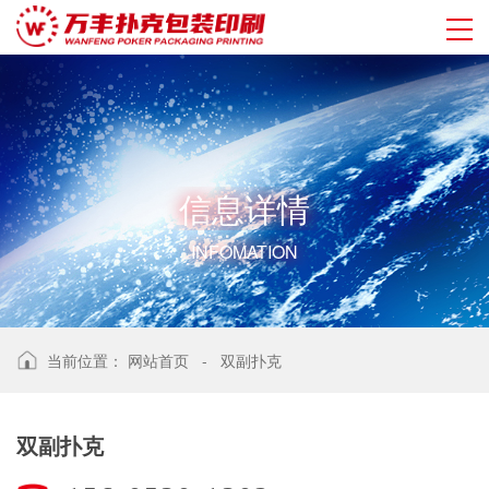
信
息
详
情
INFOMATION
当前位置：
网站首页
-
双副扑克
双副扑克