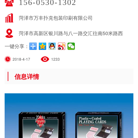
156-0530-1302
菏泽市万丰扑克包装印刷有限公司
菏泽市高新区银川路与八一路交汇往南50米路西
一键分享：
2018-4-17
1233
信息详情